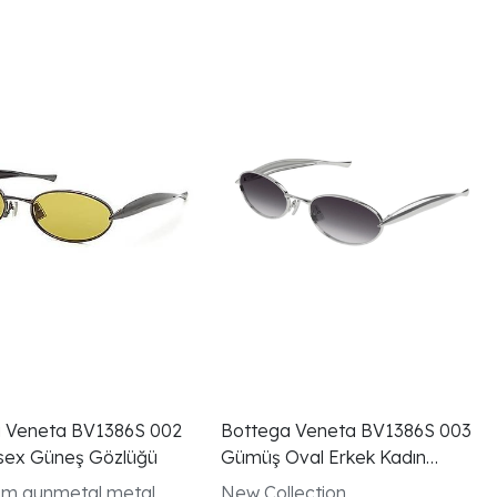
 Veneta BV1386S 002
Bottega Veneta BV1386S 003
isex Güneş Gözlüğü
Gümüş Oval Erkek Kadın
Gözlüğü
m gunmetal metal
New Collection