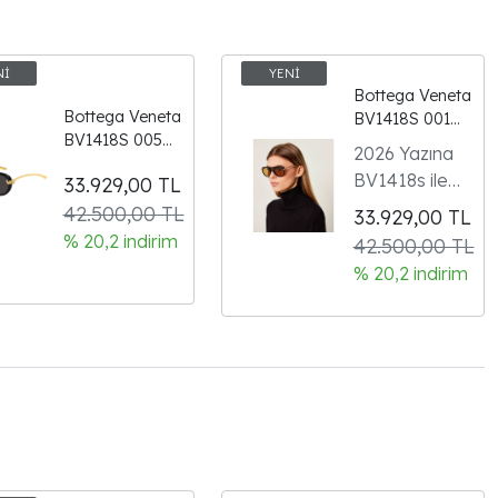
Bottega Veneta
Bottega Veneta
BV1418S 001
BV1418S 005
Knot Aviator
2026 Yazına
Knot Aviator
Shiny Black
BV1418s ile
33.929,00
TL
Black/Grey
Sarı Kadın
Hazırsınız
Kadın Güneş
42.500,00 TL
Güneş Gözlüğü
33.929,00
TL
Gözlüğü
% 20,2 indirim
42.500,00 TL
% 20,2 indirim