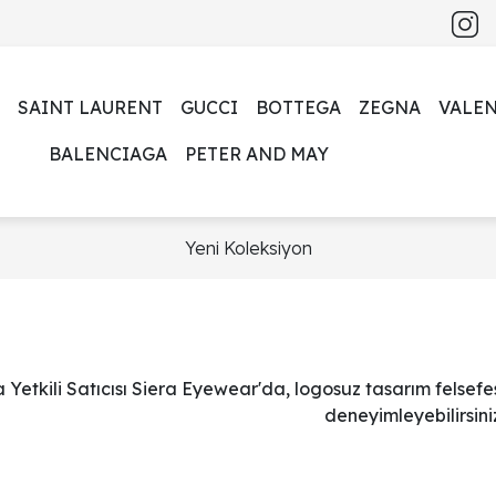
SAINT LAURENT
GUCCI
BOTTEGA
ZEGNA
VALE
BALENCIAGA
PETER AND MAY
Yeni Koleksiyon
Yetkili Satıcısı Siera Eyewear'da, logosuz tasarım felsefes
deneyimleyebilirsini