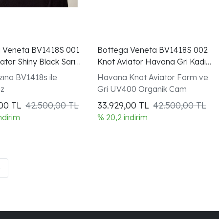
 Veneta BV1418S 001
Bottega Veneta BV1418S 002
ator Shiny Black Sarı
Knot Aviator Havana Gri Kadın
üneş Gözlüğü
Güneş Gözlüğü
zına BV1418s ile
Havana Knot Aviator Form ve
ız
Gri UV400 Organik Cam
,00
TL
42.500,00 TL
33.929,00
TL
42.500,00 TL
ndirim
% 20,2 indirim
»