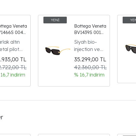
ttega Veneta
Bottega Veneta
1466S 004
BV1439S 001
ld Pilot
Black Gold
rlak altın
Siyah bio-
own Pink
Knot Rectangle
tal pilot
injection ve
rror Gunes
Gunes Gozlugu
m kenarlı
altın
zlugu
8.935,00
TL
35.299,00
TL
erçeve
dikdörtgen
.722,00 TL
42.360,00 TL
ibbon
çerçeve
16,7 indirim
% 16,7 indirim
leksiyonu
ikonik BV
dın modeli
düğüm
er