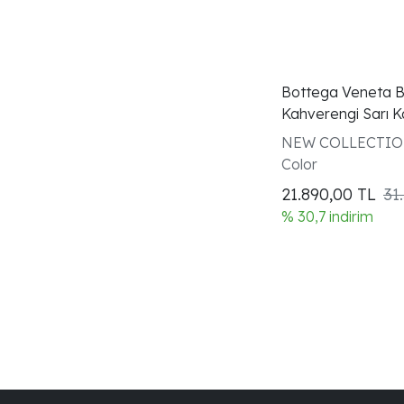
Bottega Veneta 
Kahverengi Sarı 
Gözlüğü
NEW COLLECTIO
Color
21.890,00
TL
31
% 30,7 indirim