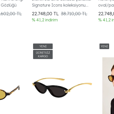
 Gözlüğü
Signature Icons koleksiyonu
oval/pa
unisex model
Signatur
.602,00 TL
22.748,00
TL
38.710,00 TL
22.748
Sarı Len
% 41,2 indirim
% 41,2 i