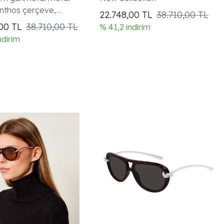
nthos çerçeve,
22.748,00
TL
38.710,00 TL
e Icons koleksiyonu,
,00
TL
38.710,00 TL
% 41,2 indirim
s
ndirim