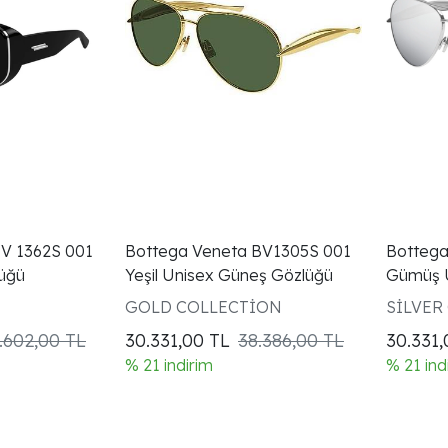
V 1362S 001
Bottega Veneta BV1305S 001
Bottega
üğü
Yeşil Unisex Güneş Gözlüğü
Gümüş U
GOLD COLLECTİON
SİLVER
.602,00 TL
30.331,00
TL
38.386,00 TL
30.331
% 21 indirim
% 21 ind