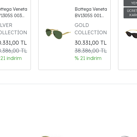
ttega Veneta
Bottega Veneta
1305S 003
BV1305S 001
müş Unisex
Yeşil Unisex
İLVER
GOLD
neş Gözlüğü
Güneş Gözlüğü
OLLECTİON
COLLECTİON
0.331,00
TL
30.331,00
TL
8.386,00 TL
38.386,00 TL
21 indirim
% 21 indirim