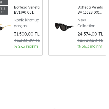
Bottega Veneta
Bottega Veneta
BV1390 001
BV 1362S 001
Siyah Cat Eye
Kadın Güneş
ikonik Knot uç
New
Kadın Güneş
Gözlüğü
parçası
Collection
Gözlüğü
Signature
31.500,00
TL
24.574,00
TL
Icons
43.303,00 TL
38.602,00 TL
koleksiyonu
% 27,3 indirim
% 36,3 indirim
kadın modeli