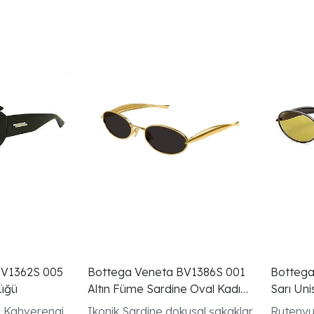
BV1362S 005
Bottega Veneta BV1386S 001
Bottega
üğü
Altın Füme Sardine Oval Kadın
Sarı Un
Güneş Gözlüğü
 Kahverengi
Ikonik Sardine dokusal şakaklar
Rutenyu