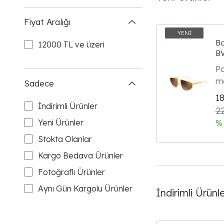
Fiyat Aralığı
Bo
12000 TL ve üzeri
BV
Go
Pa
Br
me
Sadece
Mi
ta
Go
1
ç
İndirimli Ürünler
22
R
Yeni Ürünler
% 
ko
Stokta Olanlar
ka
Kargo Bedava Ürünler
Fotoğraflı Ürünler
Aynı Gün Kargolu Ürünler
İndirimli Ürünl