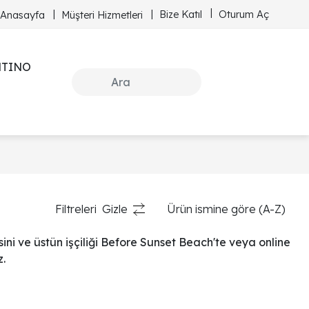
Bize Katıl
Oturum Aç
Anasayfa
Müşteri Hizmetleri
NTINO
Filtreleri
Gizle
Ürün ismine göre (A-Z)
ini ve üstün işçiliği Before Sunset Beach'te veya online
z.