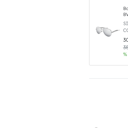
Bo
BV
Gü
S
Gü
C
3
3
% 