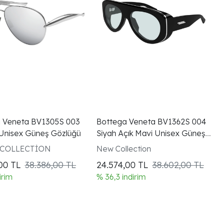
 Veneta BV1305S 003
Bottega Veneta BV1362S 004
nisex Güneş Gözlüğü
Siyah Açık Mavi Unisex Güneş
Gözlüğü
 COLLECTİON
New Collection
,00
TL
38.386,00 TL
24.574,00
TL
38.602,00 TL
irim
% 36,3 indirim