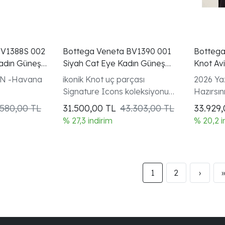
BV1388S 002
Bottega Veneta BV1390 001
Bottega
Kadın Güneş
Siyah Cat Eye Kadın Güneş
Knot Avi
Gözlüğü
Kadın G
N -Havana
ikonik Knot uç parçası
2026 Ya
Signature Icons koleksiyonu
Hazırsın
kadın modeli
.580,00 TL
31.500,00
TL
43.303,00 TL
33.929
% 27,3 indirim
% 20,2 i
1
2
›