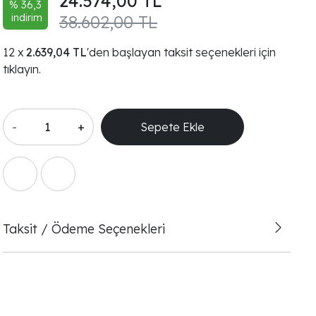
24.574,00 TL
% 36,3
indirim
38.602,00 TL
2.639,04 TL
'den başlayan taksit seçenekleri için
tıklayın.
-
+
Sepete Ekle
Taksit / Ödeme Seçenekleri