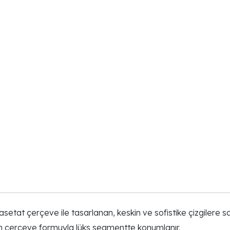
 asetat çerçeve ile tasarlanan, keskin ve sofistike çizgiler
tam çerçeve formuyla lüks segmentte konumlanır.