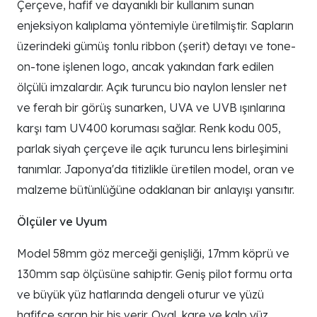
Çerçeve, hafif ve dayanıklı bir kullanım sunan
enjeksiyon kalıplama yöntemiyle üretilmiştir. Sapların
üzerindeki gümüş tonlu ribbon (şerit) detayı ve tone-
on-tone işlenen logo, ancak yakından fark edilen
ölçülü imzalardır. Açık turuncu bio naylon lensler net
ve ferah bir görüş sunarken, UVA ve UVB ışınlarına
karşı tam UV400 koruması sağlar. Renk kodu 005,
parlak siyah çerçeve ile açık turuncu lens birleşimini
tanımlar. Japonya'da titizlikle üretilen model, oran ve
malzeme bütünlüğüne odaklanan bir anlayışı yansıtır.
Ölçüler ve Uyum
Model 58mm göz merceği genişliği, 17mm köprü ve
130mm sap ölçüsüne sahiptir. Geniş pilot formu orta
ve büyük yüz hatlarında dengeli oturur ve yüzü
hafifçe saran bir his verir. Oval, kare ve kalp yüz