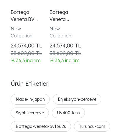
Bottega
Bottega
Veneta BV
Veneta
1362S 001
BV1362S 004
New
New
Kadın Güneş
Siyah Açık
Collection
Collection
Gözlüğü
Mavi Unisex
24.574,00
TL
24.574,00
TL
Güneş
38.602,00 TL
38.602,00 TL
Gözlüğü
% 36,3 indirim
% 36,3 indirim
Ürün Etiketleri
Made-in-japan
Enjeksiyon-cerceve
Siyah-cerceve
Uv400-lens
Bottega-veneta-bv1362s
Turuncu-cam