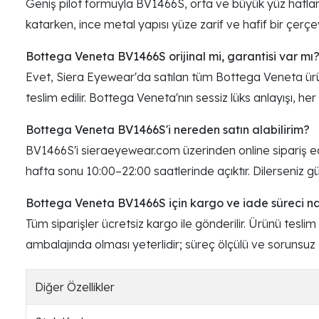
Geniş pilot formuyla BV1466S, orta ve büyük yüz hatları
katarken, ince metal yapısı yüze zarif ve hafif bir çerçe
Bottega Veneta BV1466S orijinal mi, garantisi var mı
Evet, Siera Eyewear'da satılan tüm Bottega Veneta ürünle
teslim edilir. Bottega Veneta'nın sessiz lüks anlayışı, her
Bottega Veneta BV1466S'i nereden satın alabilirim?
BV1466S'i sieraeyewear.com üzerinden online sipariş ed
hafta sonu 10:00–22:00 saatlerinde açıktır. Dilerseniz g
Bottega Veneta BV1466S için kargo ve iade süreci nası
Tüm siparişler ücretsiz kargo ile gönderilir. Ürünü tesli
ambalajında olması yeterlidir; süreç ölçülü ve sorunsuz
Diğer Özellikler