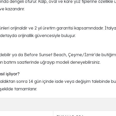
nda dengeli oturur. Kalp, oval ve kare yüz tiplerine özellikl
ve kazandırır.
?
ri orijinaldir ve 2 yıl üretim garantisi kapsamındadır. İtalya
 detayda orijinallik güvencesiyle buluşur.
ebilir ya da Before Sunset Beach, Çeşme/İzmir'de butiğimizde
ün batımı saatlerinde uğrayıp modeli deneyebilirsiniz.
l işliyor?
m aldıktan sonra 14 gün içinde iade veya değişim talebinde bulu
 şekilde tamamlanır.