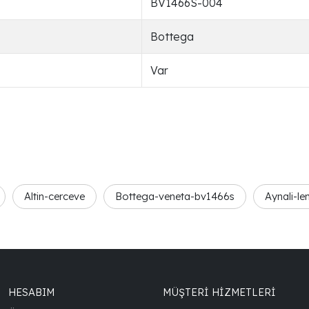
BV1466S-004
Bottega
Var
Altin-cerceve
Bottega-veneta-bv1466s
Aynali-le
HESABIM
MÜŞTERİ HİZMETLERİ