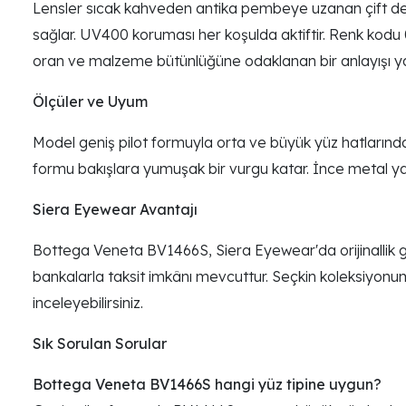
Lensler sıcak kahveden antika pembeye uzanan çift degr
sağlar. UV400 koruması her koşulda aktiftir. Renk kodu 00
oran ve malzeme bütünlüğüne odaklanan bir anlayışı yan
Ölçüler ve Uyum
Model geniş pilot formuyla orta ve büyük yüz hatlarında 
formu bakışlara yumuşak bir vurgu katar. İnce metal yapı
Siera Eyewear Avantajı
Bottega Veneta BV1466S, Siera Eyewear'da orijinallik gü
bankalarla taksit imkânı mevcuttur. Seçkin koleksiyon
inceleyebilirsiniz.
Sık Sorulan Sorular
Bottega Veneta BV1466S hangi yüz tipine uygun?