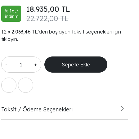
18.935,00 TL
% 16,7
indirim
22.722,00 TL
2.033,46 TL
'den başlayan taksit seçenekleri için
tıklayın.
-
+
Sepete Ekle
Taksit / Ödeme Seçenekleri