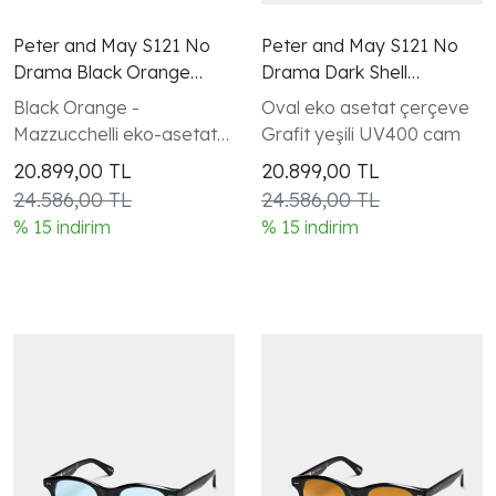
Peter and May S121 No
Peter and May S121 No
Drama Black Orange
Drama Dark Shell
Unisex Gunes Gozlugu
Graphite Green Güneş
Black Orange -
Oval eko asetat çerçeve
Gözlüğü
Mazzucchelli eko-asetat
Grafit yeşili UV400 cam
yatay silüet çerçeve
20.899,00
TL
20.899,00
TL
24.586,00 TL
24.586,00 TL
% 15 indirim
% 15 indirim