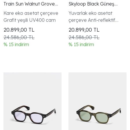
Train Sun Walnut Grove
Skyloop Black Güneş
Graphite Green Güneş
Gözlüğü
Kare eko asetat çerçeve
Yuvarlak eko asetat
Gözlüğü
Grafit yeşili UV400 cam
çerçeve Anti-reflektif
mavi cam
20.899,00
TL
20.899,00
TL
24.586,00 TL
24.586,00 TL
% 15 indirim
% 15 indirim