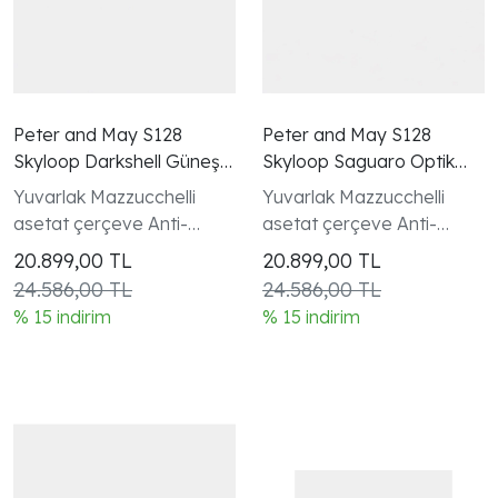
Peter and May S128
Peter and May S128
Skyloop Darkshell Güneş
Skyloop Saguaro Optik
Gözlüğü
Gözlük
Yuvarlak Mazzucchelli
Yuvarlak Mazzucchelli
asetat çerçeve Anti-
asetat çerçeve Anti-
reflektif cam
reflektif şeffaf cam
20.899,00
TL
20.899,00
TL
24.586,00 TL
24.586,00 TL
% 15 indirim
% 15 indirim