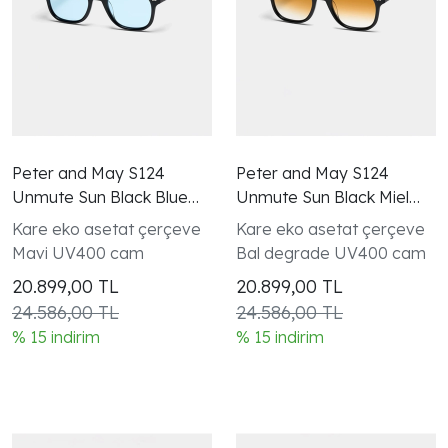
Peter and May S124
Peter and May S124
Unmute Sun Black Blue
Unmute Sun Black Miel
Güneş Gözlüğü
Gradient Güneş Gözlüğü
Kare eko asetat çerçeve
Kare eko asetat çerçeve
Mavi UV400 cam
Bal degrade UV400 cam
20.899,00
TL
20.899,00
TL
24.586,00 TL
24.586,00 TL
% 15 indirim
% 15 indirim