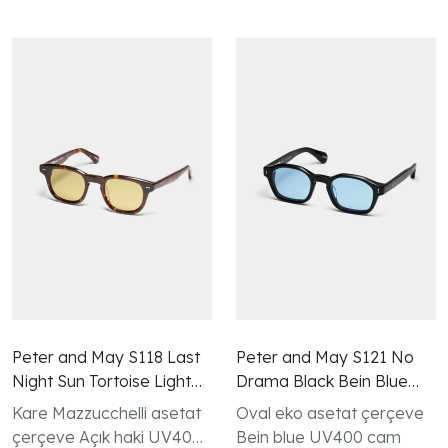
Peter and May S118 Last
Peter and May S121 No
Night Sun Tortoise Light
Drama Black Bein Blue
Khaki Güneş Gözlüğü
Güneş Gözlüğü
Kare Mazzucchelli asetat
Oval eko asetat çerçeve
çerçeve Açık haki UV400
Bein blue UV400 cam