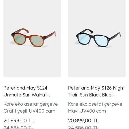
Peter and May S124
Peter and May S126 Night
Unmute Sun Walnut
Train Sun Black Blue
Grove Graphite Green
Güneş Gözlüğü
Kare eko asetat çerçeve
Kare eko asetat çerçeve
Güneş Gözlüğü
Grafit yeşili UV400 cam
Mavi UV400 cam
20.899,00
TL
20.899,00
TL
24.586,00 TL
24.586,00 TL