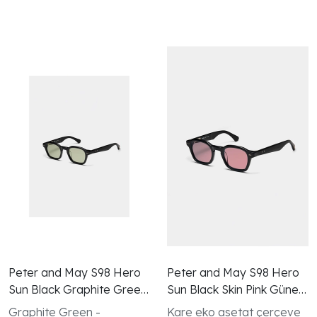
Peter and May S98 Hero
Peter and May S98 Hero
Sun Black Graphite Green
Sun Black Skin Pink Güneş
Gunes Gozlugu
Gözlüğü
Graphite Green -
Kare eko asetat çerçeve