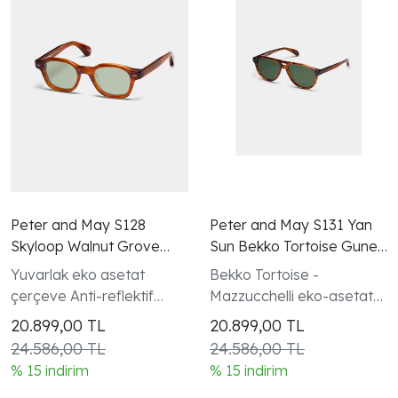
Peter and May S128
Peter and May S131 Yan
Skyloop Walnut Grove
Sun Bekko Tortoise Gunes
Güneş Gözlüğü
Gozlugu
Yuvarlak eko asetat
Bekko Tortoise -
çerçeve Anti-reflektif
Mazzucchelli eko-asetat
şeffaf cam
kedi gözü çerçeve
20.899,00
TL
20.899,00
TL
24.586,00 TL
24.586,00 TL
% 15 indirim
% 15 indirim