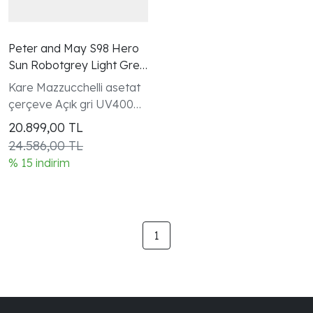
Peter and May S98 Hero
Sun Robotgrey Light Grey
Güneş Gözlüğü
Kare Mazzucchelli asetat
çerçeve Açık gri UV400
cam
20.899,00
TL
24.586,00 TL
% 15 indirim
1