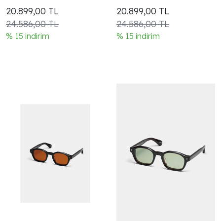
cam
20.899,00
TL
20.899,00
TL
24.586,00 TL
24.586,00 TL
% 15 indirim
% 15 indirim