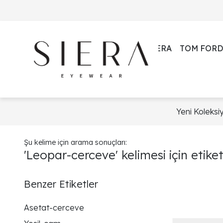
SIERA
TOM FORD
Yeni Koleksi
Şu kelime için arama sonuçları:
'Leopar-cerceve' kelimesi için etike
Benzer Etiketler
Asetat-cerceve