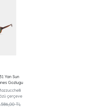
31 Yan Sun
unes Gozlugu
Mazzucchelli
gözü çerçeve
.586,00 TL