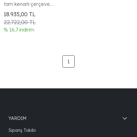
tam kenarlı çerçeve
Ribbon koleksiyonu kadın
18.935,00
TL
modeli
22.722,00 TL
% 16,7 indirim
1
YARDIM
Sipariş Takibi