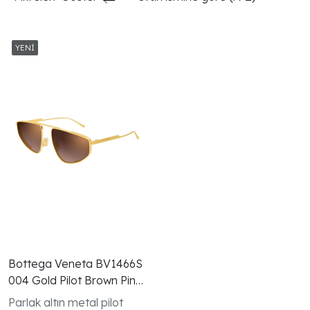
Bottega Veneta BV1466S
004 Gold Pilot Brown Pink
Mirror Gunes Gozlugu
Parlak altın metal pilot