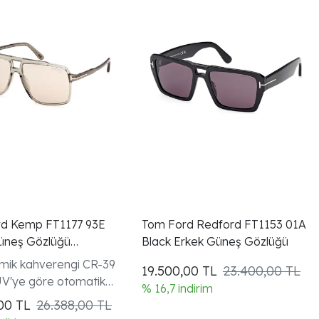
d Kemp FT1177 93E
Tom Ford Redford FT1153 01A
üneş Gözlüğü
Black Erkek Güneş Gözlüğü
ik Şeffaf Yeşil
mik kahverengi CR-39
19.500,00
TL
23.400,00 TL
UV'ye göre otomatik
% 16,7 indirim
r
,00
TL
26.388,00 TL