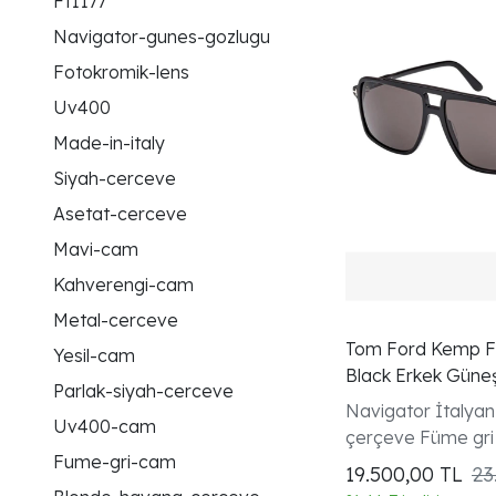
Ft1177
Navigator-gunes-gozlugu
Fotokromik-lens
Uv400
Made-in-italy
Siyah-cerceve
Asetat-cerceve
Mavi-cam
Kahverengi-cam
Metal-cerceve
Tom Ford Kemp F
Yesil-cam
Black Erkek Güne
Parlak-siyah-cerceve
Navigator İtalyan
Uv400-cam
çerçeve Füme gr
Fume-gri-cam
19.500,00
TL
23