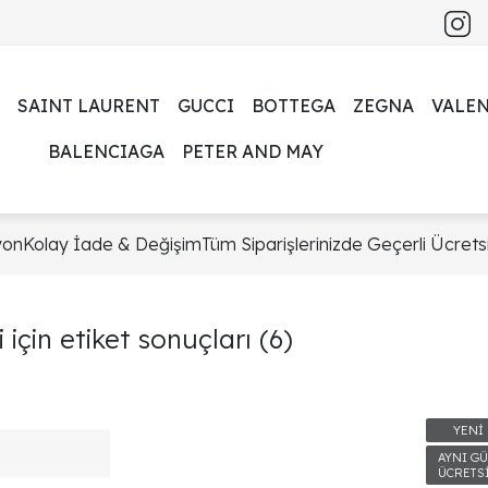
SAINT LAURENT
GUCCI
BOTTEGA
ZEGNA
VALE
BALENCIAGA
PETER AND MAY
yon
Kolay İade & Değişim
Tüm Siparişlerinizde Geçerli Ücretsi
için etiket sonuçları
(6)