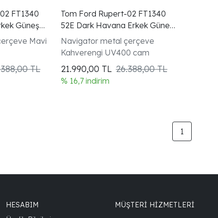
-02 FT1340
Tom Ford Rupert-02 FT1340
Erkek Güneş
52E Dark Havana Erkek Güneş
Gözlüğü
çerçeve Mavi
Navigator metal çerçeve
Kahverengi UV400 cam
.388,00 TL
21.990,00
TL
26.388,00 TL
% 16,7 indirim
1
HESABIM
MÜŞTERİ HİZMETLERİ