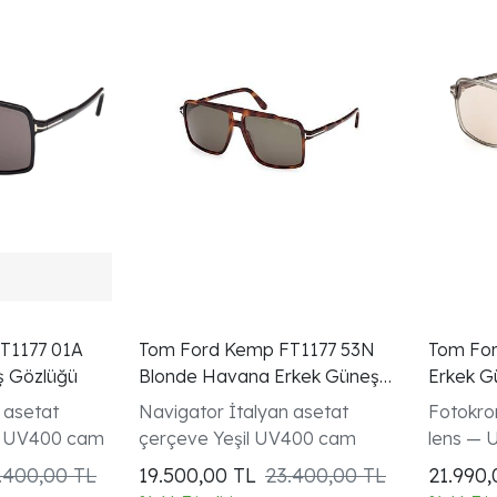
T1177 01A
Tom Ford Kemp FT1177 53N
Tom For
ş Gözlüğü
Blonde Havana Erkek Güneş
Erkek G
Gözlüğü
Fotokrom
 asetat
Navigator İtalyan asetat
Fotokro
i UV400 cam
çerçeve Yeşil UV400 cam
lens — 
koyulaşı
.400,00 TL
19.500,00
TL
23.400,00 TL
21.990