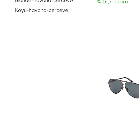
Blonde-havana-cerceve
% 16,7 indirim
Koyu-havana-cerceve