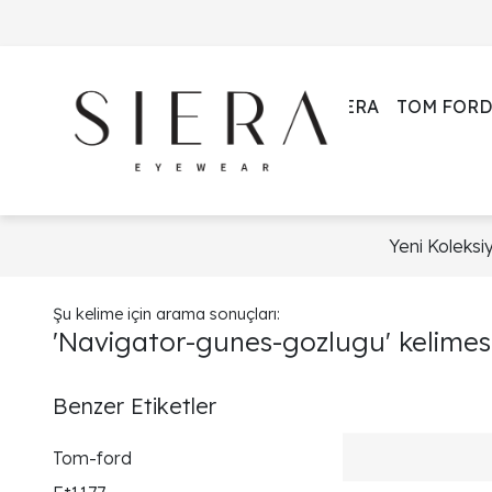
SIERA
TOM FORD
Yeni Koleksi
Şu kelime için arama sonuçları:
'Navigator-gunes-gozlugu' kelimesi 
Benzer Etiketler
Tom-ford