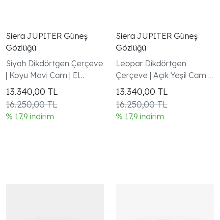
Siera JUPITER Güneş
Siera JUPITER Güneş
Gözlüğü
Gözlüğü
Siyah Dikdörtgen Çerçeve
Leopar Dikdörtgen
| Koyu Mavi Cam | El
Çerçeve | Açık Yeşil Cam |
Yapımı - Handmade in
El Yapımı - Handmade in
13.340,00
TL
13.340,00
TL
Italy | UV400 | Garanti
Italy | UV400 | Garanti
16.250,00 TL
16.250,00 TL
Dahil
Dahil
% 17,9 indirim
% 17,9 indirim