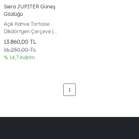
Siera JUPITER Güneş
Gözlüğü
Açık Kahve Tortoise
Dikdörtgen Çerçeve |
Koyu Mavi Cam | El Yapımı
13.860,00
TL
- Handmade in Italy |
16.250,00 TL
UV400 | Garanti Dahil
% 14,7 indirim
1