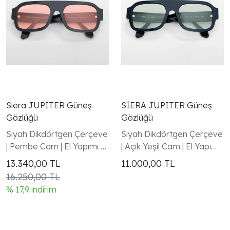
Siera JUPITER Güneş
SİERA JUPITER Güneş
Gözlüğü
Gözlüğü
Siyah Dikdörtgen Çerçeve
Siyah Dikdörtgen Çerçeve
| Pembe Cam | El Yapımı -
| Açık Yeşil Cam | El Yapımı
Handmade in Italy |
- Handmade in Italy |
13.340,00
TL
11.000,00
TL
UV400 | Garanti Dahil
UV400 | Garanti Dahil
16.250,00 TL
% 17,9 indirim