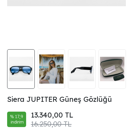
Siera JUPITER Güneş Gözlüğü
13.340,00 TL
% 17,9
indirim
16.250,00 TL