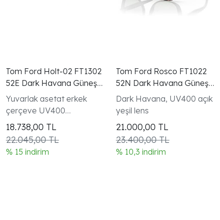
Tom Ford Holt-02 FT1302
Tom Ford Rosco FT1022
52E Dark Havana Güneş
52N Dark Havana Güneş
Gözlüğü
Gözlüğü
Yuvarlak asetat erkek
Dark Havana, UV400 açık
çerçeve UV400
yeşil lens
kahverengi lens
18.738,00
TL
21.000,00
TL
22.045,00 TL
23.400,00 TL
% 15 indirim
% 10,3 indirim