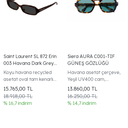
Saint Laurent SL 872 Erin
Siera AURA C001-TIF
003 Havana Dark Grey
GÜNEŞ GÖZLÜĞÜ
Oval Gunes Gozlugu
Koyu havana recycled
Havana asetat çerçeve,
asetat oval tam kenarlı
Yeşil UV400 cam,
çerçeve SL Logo ERIN
Handmade in Italy —
15.765,00
TL
13.860,00
TL
koleksiyonu kadın modeli
Italyan atölyelerinde
18.918,00 TL
16.250,00 TL
üretim UV400 tam güneş
% 16,7 indirim
% 14,7 indirim
koruması