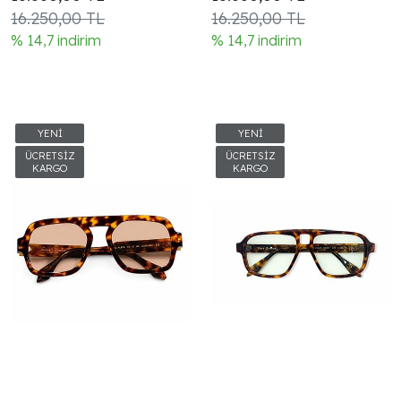
Italyan atölyelerinde
Italyan atölyelerinde
16.250,00 TL
16.250,00 TL
üretim UV400 tam güneş
üretim UV400 tam güneş
% 14,7 indirim
% 14,7 indirim
koruması
koruması