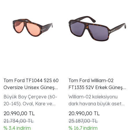
Tom Ford TF1044 52S 60
Tom Ford William-02
Oversize Unisex Güneş
FT1335 52V Erkek Güneş
Gözlüğü
Gözlüğü Dark Havana
Büyük Boy Çerçeve (60-
William-02 koleksiyonu
20-145). Oval, Kare ve
dark havana büyük asetat
Yuvarlak Yüzler.
aviator, düz üst hat
20.990,00
TL
20.990,00
TL
21.734,00 TL
25.187,00 TL
% 3,4 indirim
% 16,7 indirim