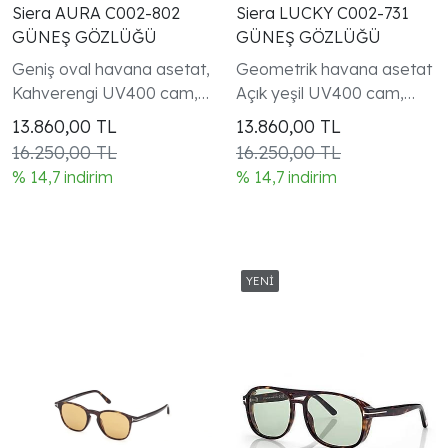
Siera AURA C002-802
Siera LUCKY C002-731
GÜNEŞ GÖZLÜĞÜ
GÜNEŞ GÖZLÜĞÜ
Geniş oval havana asetat,
Geometrik havana asetat
Kahverengi UV400 cam,
Açık yeşil UV400 cam,
Handmade in Italy —
Handmade in Italy —
13.860,00
TL
13.860,00
TL
Italyan atölyelerinde
Italyan atölyelerinde
16.250,00 TL
16.250,00 TL
üretim UV400 tam güneş
üretim UV400 tam güneş
% 14,7 indirim
% 14,7 indirim
koruması
koruması