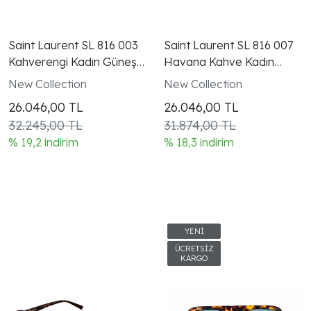
Saint Laurent SL 816 003
Saint Laurent SL 816 007
Kahverengi Kadın Güneş
Havana Kahve Kadın
Gözlüğü
Güneş Gözlüğü
New Collection
New Collection
26.046,00
TL
26.046,00
TL
32.245,00 TL
31.874,00 TL
% 19,2 indirim
% 18,3 indirim