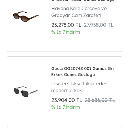
Havana Kare Cerceve ve
Gradyan Cam Zarafeti
23.278,00
TL
27.938,00 TL
% 16,7 indirim
Gucci GG2074S 001 Gumus Gri
Erkek Gunes Gozlugu
Discreet lüksü takdir eden
modern erkek
23.904,00
TL
28.686,00 TL
% 16,7 indirim