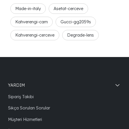
Made-in-italy
Asetat-cerceve
Kahverengi-cam
Gucci-gg2059s
Kahverengi-cerceve
Degrade-lens
YARDIM
Sipariş Takibi
Sıkça Sorulan Sorular
Müşteri Hizmetleri