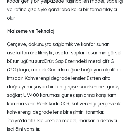
kadar geniş bir yelpazede taşınabilen model, sadeliği
ve rafine çizgisiyle gardıroba kalıcı bir tamamlayıcı
olur.
Malzeme ve Teknoloji
Çerçeve, dokunuşta sağlamlık ve konfor sunan
asetattan üretilmiştir; asetat saplar tasarımın görsel
bütünlüğünü sürdürür. Sap üzerindeki metal çift G
(GG) logo, modeli Gucci kimliğine bağlayan ölçülü bir
imzadır. Kahverengi degrade lensler üstten alta
doğru yumuşayan bir ton geçişi sunarken net görüş
sağlar; UV400 koruması güneş ışınlarına karşı tam
koruma verir. Renk kodu 003, kahverengi çerçeve ile
kahverengi degrade lens birleşimini tanımlar.
İtalya'da titizlikle üretilen model, markanın detaycı
işçiliğini yansıtır.