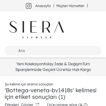
Anasayfa
Müşteri Hizmetleri
Yeni Koleksiyon
Kolay İade & Değişim
Tüm
Siparişlerinizde Geçerli Ücretsiz Hızlı Kargo
Şu kelime için arama sonuçları:
'Bottega-veneta-bv1418s' kelimesi
için etiket sonuçları
(1)
Filtreleri
Göster
Ürün ismine göre (A-Z)