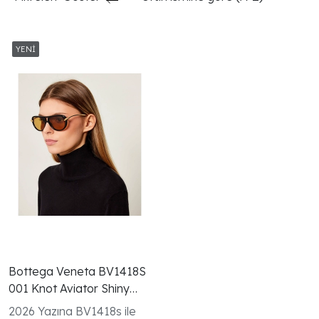
Bottega Veneta BV1418S
001 Knot Aviator Shiny
Black Sarı Kadın Güneş
2026 Yazına BV1418s ile