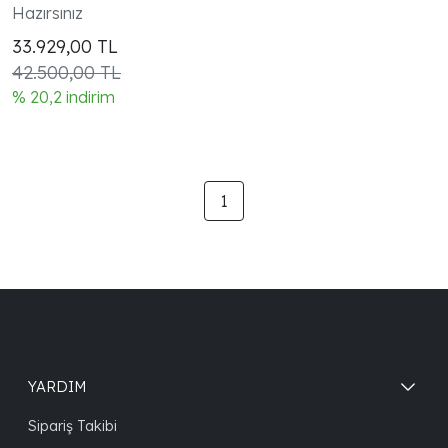
Gözlüğü
Hazırsınız
33.929,00
TL
42.500,00 TL
% 20,2 indirim
1
YARDIM
Sipariş Takibi