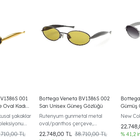
BV1386S 001
Bottega Veneta BV1386S 002
Bottega
e Oval Kadın
Sarı Unisex Güneş Gözlüğü
Gümüş O
Gözlüğü
kusal şakaklar
Rutenyum gunmetal metal
New Col
oleksiyonu
oval/panthos çerçeve,
22.748
Signature Icons koleksiyonu,
.710,00 TL
22.748,00
TL
38.710,00 TL
% 41,2 i
Sarı Lens