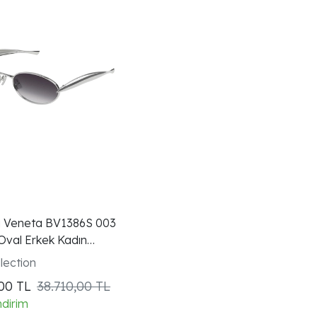
 Veneta BV1386S 003
val Erkek Kadın
lection
,00
TL
38.710,00 TL
ndirim