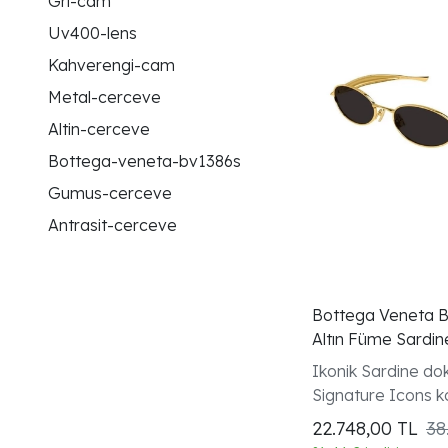
Gri-cam
Uv400-lens
Kahverengi-cam
Metal-cerceve
Altin-cerceve
Bottega-veneta-bv1386s
Gumus-cerceve
Antrasit-cerceve
Bottega Veneta 
Altın Füme Sardin
Güneş Gözlüğü
Ikonik Sardine do
Signature Icons k
unisex model
22.748,00
TL
38