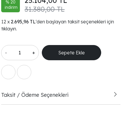
25.104,00 TL
% 20
indirim
31.380,00 TL
2.695,96 TL
'den başlayan taksit seçenekleri için
tıklayın.
-
+
Sepete Ekle
Taksit / Ödeme Seçenekleri