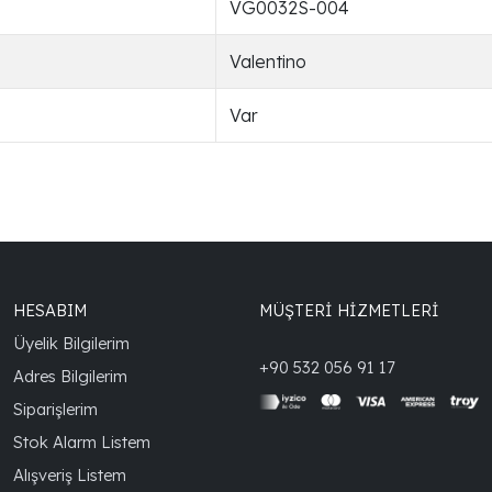
VG0032S-004
Valentino
Var
HESABIM
MÜŞTERİ HİZMETLERİ
Üyelik Bilgilerim
+90 532 056 91 17
Adres Bilgilerim
Siparişlerim
Stok Alarm Listem
Alışveriş Listem