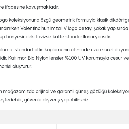
ure ifadesine kavuşmaktadır.
o koleksiyonuna özgü geometrik formuyla klasik dikdörtgeni 
zandırırken Valentino'nun imzalı V logo detayı şakak yapısınd
 bünyesindeki tavizsiz kalite standartlarını yansıtır.
lama, standart altın kaplamanın ötesinde uzun süreli dayanıklı
ir. Katı mor Bio Nylon lensler %100 UV korumayla cesur ve te
nisi oluşturur.
mağazamızda orijinal ve garantili güneş gözlüğü koleksiyonl
fedebilir, güvenle alışveriş yapabilirsiniz.