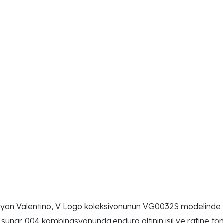
ıyan Valentino, V Logo koleksiyonunun VG0032S modelinde end
unar. 004 kombinasyonunda endura altının ısıl ve rafine tonu 