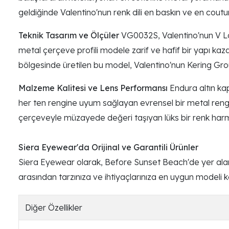
geldiğinde Valentino'nun renk dili en baskın ve en cout
Teknik Tasarım ve Ölçüler
VG0032S, Valentino'nun V Log
metal çerçeve profili modele zarif ve hafif bir yapı ka
bölgesinde üretilen bu model, Valentino'nun Kering Group
Malzeme Kalitesi ve Lens Performansı
Endura altın kap
her ten rengine uyum sağlayan evrensel bir metal rengid
çerçeveyle müzayede değeri taşıyan lüks bir renk harmo
Siera Eyewear'da Orijinal ve Garantili Ürünler
Siera Eyewear olarak, Before Sunset Beach'de yer alan 
arasından tarzınıza ve ihtiyaçlarınıza en uygun modeli keş
Diğer Özellikler