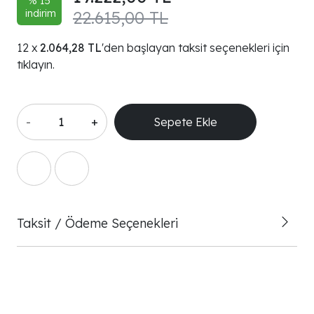
% 15
indirim
22.615,00 TL
2.064,28 TL
'den başlayan taksit seçenekleri için
tıklayın.
-
+
Sepete Ekle
Taksit / Ödeme Seçenekleri