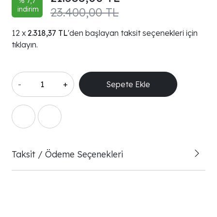
% 7,7
indirim
23.400,00 TL
2.318,37 TL
'den başlayan taksit seçenekleri için
tıklayın.
-
+
Sepete Ekle
Taksit / Ödeme Seçenekleri