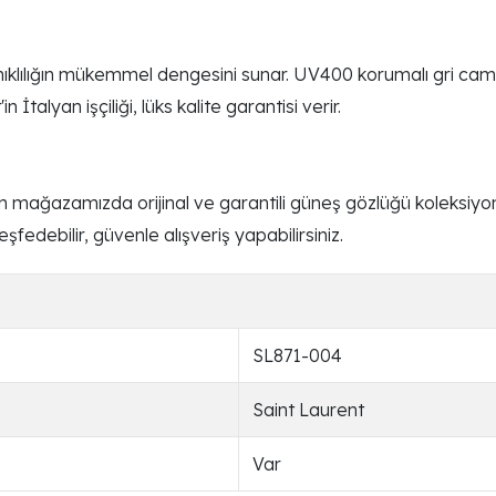
nıklılığın mükemmel dengesini sunar. UV400 korumalı gri caml
talyan işçiliği, lüks kalite garantisi verir.
mağazamızda orijinal ve garantili güneş gözlüğü koleksiyonl
fedebilir, güvenle alışveriş yapabilirsiniz.
SL871-004
Saint Laurent
Var