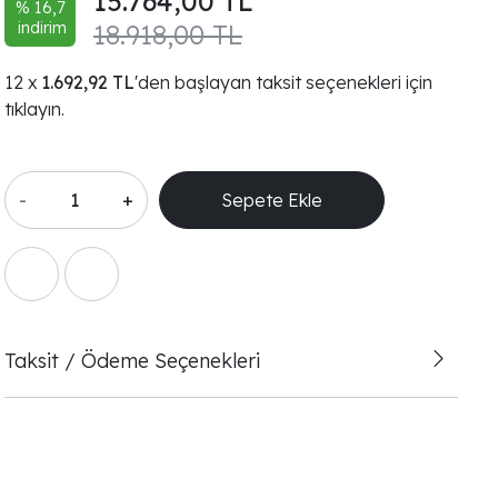
15.764,00 TL
% 16,7
indirim
18.918,00 TL
1.692,92 TL
'den başlayan taksit seçenekleri için
tıklayın.
-
+
Sepete Ekle
Taksit / Ödeme Seçenekleri