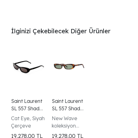
İlginizi Çekebilecek Diğer Ürünler
Saint Laurent
Saint Laurent
SL 557 Shade
SL 557 Shade
001 Siyah
002 Havana
Cat Eye, Siyah
New Wave
Kadın Güneş
Yeşil Kadın
Çerçeve
koleksiyon
Gözlüğü
Güneş
parlak havana
19.278,00
TL
19.278,00
TL