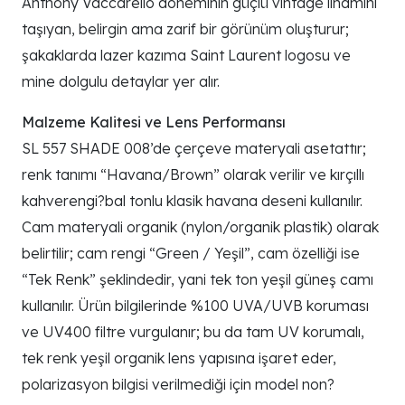
Anthony Vaccarello döneminin güçlü vintage ilhamını
taşıyan, belirgin ama zarif bir görünüm oluşturur;
şakaklarda lazer kazıma Saint Laurent logosu ve
mine dolgulu detaylar yer alır.
Malzeme Kalitesi ve Lens Performansı
SL 557 SHADE 008’de çerçeve materyali asetattır;
renk tanımı “Havana/Brown” olarak verilir ve kırçıllı
kahverengi?bal tonlu klasik havana deseni kullanılır.
Cam materyali organik (nylon/organik plastik) olarak
belirtilir; cam rengi “Green / Yeşil”, cam özelliği ise
“Tek Renk” şeklindedir, yani tek ton yeşil güneş camı
kullanılır. Ürün bilgilerinde %100 UVA/UVB koruması
ve UV400 filtre vurgulanır; bu da tam UV korumalı,
tek renk yeşil organik lens yapısına işaret eder,
polarizasyon bilgisi verilmediği için model non?