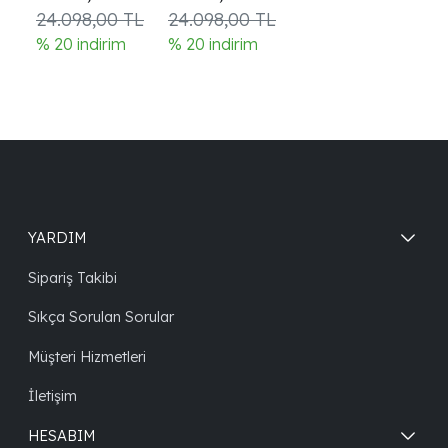
Gözlüğü
panthos
24.098,00 TL
24.098,00 TL
çerçeve
% 20 indirim
% 20 indirim
YARDIM
Sipariş Takibi
Sıkça Sorulan Sorular
Müşteri Hizmetleri
İletişim
HESABIM