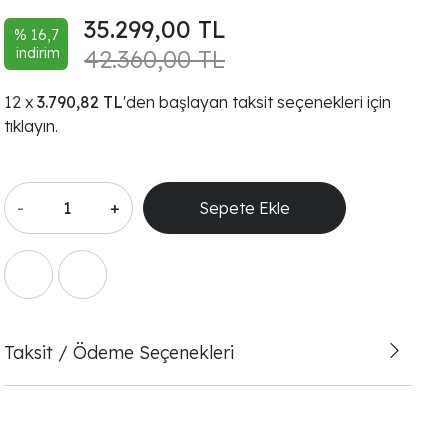
35.299,00 TL
% 16,7
indirim
42.360,00 TL
3.790,82 TL
'den başlayan taksit seçenekleri için
tıklayın.
-
+
Sepete Ekle
Taksit / Ödeme Seçenekleri