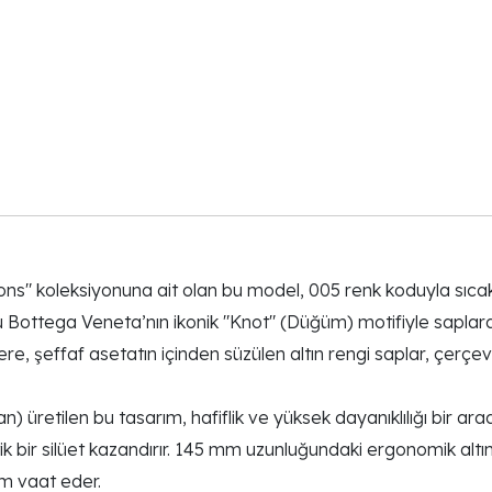
s" koleksiyonuna ait olan bu model, 005 renk koduyla sıcak k
munu Bottega Veneta’nın ikonik "Knot" (Düğüm) motifiyle sapla
re, şeffaf asetatın içinden süzülen altın rengi saplar, çerçe
n) üretilen bu tasarım, hafiflik ve yüksek dayanıklılığı bir 
ik bir silüet kazandırır. 145 mm uzunluğundaki ergonomik altı
ım vaat eder.