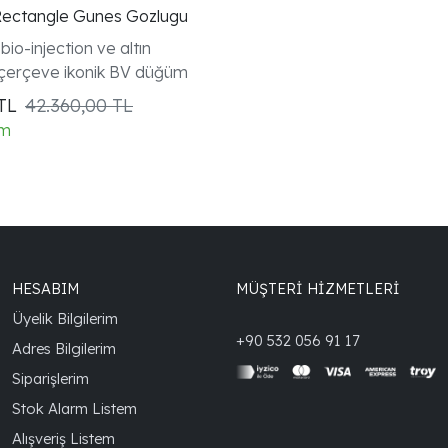
Rectangle Gunes Gozlugu
io-injection ve altın
 çerçeve ikonik BV düğüm
TL
42.360,00 TL
im
HESABIM
MÜŞTERİ HİZMETLERİ
Üyelik Bilgilerim
+90 532 056 91 17
Adres Bilgilerim
Siparişlerim
Stok Alarm Listem
Alışveriş Listem