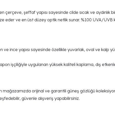
en çerçeve, şeffaf yapısı sayesinde cilde sıcak ve aydınlık bi
ize eder ve en üst düzey optik netlik sunar. %100 UVA/UVB kor
 ve ince yapısı sayesinde özellikle yuvarlak, oval ve kalp yüz
apon işçiliğiyle uygulanan yüksek kaliteli kaplama, dış etkenl
mağazamızda orijinal ve garantili güneş gözlüğü koleksiyonl
fedebilir, güvenle alışveriş yapabilirsiniz.