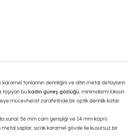
aramel tonlarının derinliğini ve altın metal detayların
ra taşıyan bu
kadın güneş gözlüğü
, minimalizmi lüksün
veye mücevherat zarafetinde bir optik derinlik katar.
arada sunar. 56 mm cam genişliği ve 14 mm köprü
n metal saplar, sıcak karamel gövde ile kusursuz bir