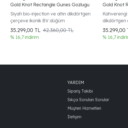
Gold Knot Rectangle Gunes Gozlugu
Gold Knot 
Siyah bio-injection ve altın dikdörtgen
Kahverengi b
çerçeve ikonik BV düğüm
dikdörtgen
35.299,00
TL
42.360,00 TL
35.299,00
% 16,7 indirim
% 16,7 indir
YARDIM
Sipariş Takibi
Sıkça Sorulan Sorular
Müşteri Hizmetleri
İletişim