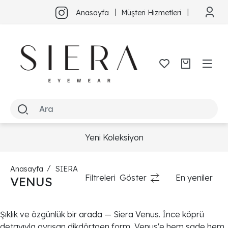
Anasayfa
Müşteri Hizmetleri
Yeni Koleksiyon
Anasayfa
SIERA
Filtreleri
Göster
En yeniler
VENUS
Şıklık ve özgünlük bir arada — Siera Venus. İnce köprü
detayıyla ayrışan dikdörtgen form, Venus'e hem sade hem