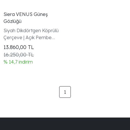
Siera VENUS Güneş
Gözlüğü
Siyah Dikdörtgen Köprülü
Çerçeve | Açık Pembe
Cam | El Yapımı -
13.860,00
TL
Handmade in Italy |
16.250,00 TL
UV400 | Garanti Dahil
% 14,7 indirim
1