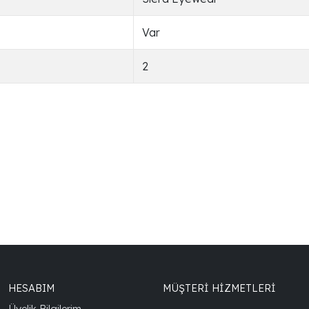
Var
2
HESABIM
MÜŞTERİ HİZMETLERİ
Üyelik Bilgilerim