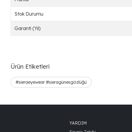
Stok Durumu
Garanti (Yıl)
Ürün Etiketleri
#sieraeyewear #sieragünesgözlüğü
YARDIM
Sipariş Takibi