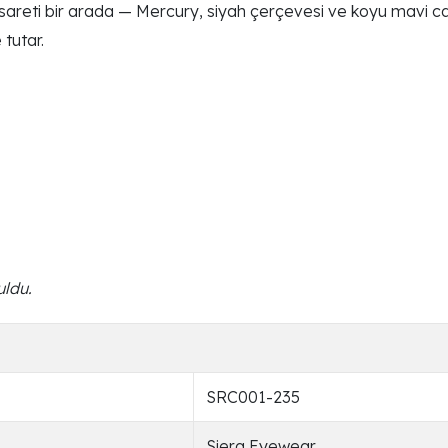
areti bir arada — Mercury, siyah çerçevesi ve koyu mavi ca
tutar.
uldu.
SRC001-235
Siera Eyewear