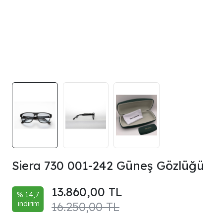
Siera 730 001-242 Güneş Gözlüğü
13.860,00 TL
% 14,7
indirim
16.250,00 TL