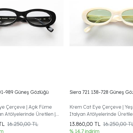
001-989 Güneş Gözlüğü
Siera 721 138-728 Güneş Gö
ye Çerçeve | Açık Füme
Krem Cat Eye Çerçeve | Yeşi
n Atölyelerinde Üretilen |
Italyan Atölyelerinde Üretile
anti Dahil
Garanti Dahil
TL
16.250,00 TL
13.860,00
TL
16.250,00 T
im
% 14,7 indirim