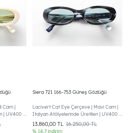
zlüğü
Siera 721 166-753 Güneş Gözlüğü
Si
l Cam |
Lacivert Cat Eye Çerçeve | Mavi Cam |
H
n | UV400 |
Italyan Atölyelerinde Üretilen | UV400 |
Ca
Garanti Dahil
UV
L
13.860,00
TL
16.250,00 TL
1
% 14,7 indirim
% 