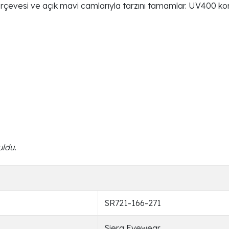
erçevesi ve açık mavi camlarıyla tarzını tamamlar. UV400 k
uldu.
SR721-166-271
Siera Eyewear