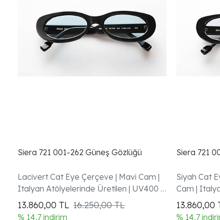
Siera 721 001-262 Güneş Gözlüğü
Siera 721 
Lacivert Cat Eye Çerçeve | Mavi Cam |
Siyah Cat E
Italyan Atölyelerinde Üretilen | UV400 |
Cam | Italya
Garanti Dahil
UV400 | Gar
13.860,00
TL
16.250,00 TL
13.860,00
% 14,7 indirim
% 14,7 indir